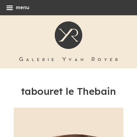
menu
tabouret le Thebain