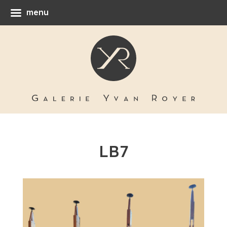
menu
LB7