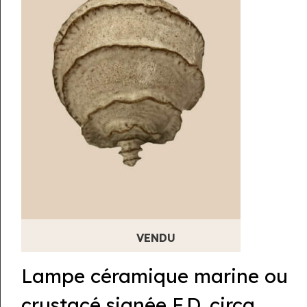
Lampe céramique marine ou
crustacé signée F.D. circa