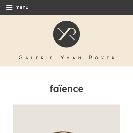
menu
faïence