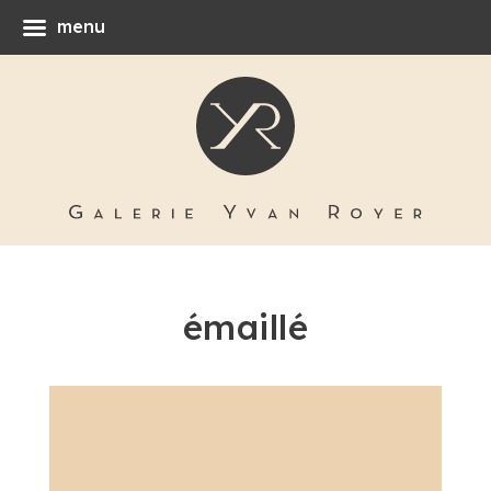
menu
émaillé