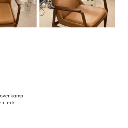
 Bovenkamp
en teck