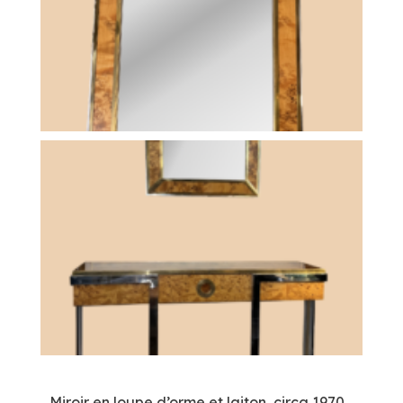
Miroir en loupe d’orme et laiton, circa 1970.